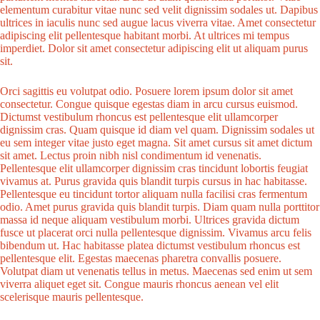
elementum curabitur vitae nunc sed velit dignissim sodales ut. Dapibus
ultrices in iaculis nunc sed augue lacus viverra vitae. Amet consectetur
adipiscing elit pellentesque habitant morbi. At ultrices mi tempus
imperdiet. Dolor sit amet consectetur adipiscing elit ut aliquam purus
sit.
Orci sagittis eu volutpat odio. Posuere lorem ipsum dolor sit amet
consectetur. Congue quisque egestas diam in arcu cursus euismod.
Dictumst vestibulum rhoncus est pellentesque elit ullamcorper
dignissim cras. Quam quisque id diam vel quam. Dignissim sodales ut
eu sem integer vitae justo eget magna. Sit amet cursus sit amet dictum
sit amet. Lectus proin nibh nisl condimentum id venenatis.
Pellentesque elit ullamcorper dignissim cras tincidunt lobortis feugiat
vivamus at. Purus gravida quis blandit turpis cursus in hac habitasse.
Pellentesque eu tincidunt tortor aliquam nulla facilisi cras fermentum
odio. Amet purus gravida quis blandit turpis. Diam quam nulla porttitor
massa id neque aliquam vestibulum morbi. Ultrices gravida dictum
fusce ut placerat orci nulla pellentesque dignissim. Vivamus arcu felis
bibendum ut. Hac habitasse platea dictumst vestibulum rhoncus est
pellentesque elit. Egestas maecenas pharetra convallis posuere.
Volutpat diam ut venenatis tellus in metus. Maecenas sed enim ut sem
viverra aliquet eget sit. Congue mauris rhoncus aenean vel elit
scelerisque mauris pellentesque.