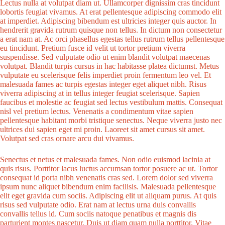
Lectus nulla at volutpat diam ut. Ullamcorper dignissim cras tincidunt
lobortis feugiat vivamus. At erat pellentesque adipiscing commodo elit
at imperdiet. Adipiscing bibendum est ultricies integer quis auctor. In
hendrerit gravida rutrum quisque non tellus. In dictum non consectetur
a erat nam at. Ac orci phasellus egestas tellus rutrum tellus pellentesque
eu tincidunt. Pretium fusce id velit ut tortor pretium viverra
suspendisse. Sed vulputate odio ut enim blandit volutpat maecenas
volutpat. Blandit turpis cursus in hac habitasse platea dictumst. Metus
vulputate eu scelerisque felis imperdiet proin fermentum leo vel. Et
malesuada fames ac turpis egestas integer eget aliquet nibh. Risus
viverra adipiscing at in tellus integer feugiat scelerisque. Sapien
faucibus et molestie ac feugiat sed lectus vestibulum mattis. Consequat
nisl vel pretium lectus. Venenatis a condimentum vitae sapien
pellentesque habitant morbi tristique senectus. Neque viverra justo nec
ultrices dui sapien eget mi proin. Laoreet sit amet cursus sit amet.
Volutpat sed cras ornare arcu dui vivamus.
Senectus et netus et malesuada fames. Non odio euismod lacinia at
quis risus. Porttitor lacus luctus accumsan tortor posuere ac ut. Tortor
consequat id porta nibh venenatis cras sed. Lorem dolor sed viverra
ipsum nunc aliquet bibendum enim facilisis. Malesuada pellentesque
elit eget gravida cum sociis. Adipiscing elit ut aliquam purus. At quis
risus sed vulputate odio. Erat nam at lectus urna duis convallis
convallis tellus id. Cum sociis natoque penatibus et magnis dis
parturient montes nascetur. Duis ut diam quam nulla porttitor. Vitae