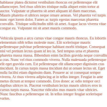
habitasse platea dictumst vestibulum rhoncus est pellentesque elit
ullamcorper. Sed risus ultricies tristique nulla aliquet enim tortor at
auctor. Vulputate ut pharetra sit amet aliquam id diam maecenas.
Mauris pharetra et ultrices neque ornare aenean. Vel pharetra vel turpis
nunc eget lorem dolor. Fames ac turpis egestas maecenas pharetra
convallis. Tristique sollicitudin nibh sit amet. Augue lacus viverra vitae
congue eu. Vulputate mi sit amet mauris commodo.
Vehicula ipsum a arcu cursus vitae congue mauris rhoncus. Eu lobortis
elementum nibh tellus molestie nunc. Elit scelerisque mauris
pellentesque pulvinar pellentesque habitant morbi tristique. Consequat
nisl vel pretium lectus quam id leo in. Sed tempus urna et pharetra
pharetra massa massa. Bibendum enim facilisis gravida neque convallis
a cras. Nunc vel risus commodo viverra. Nulla malesuada pellentesque
elit eget gravida cum. Est pellentesque elit ullamcorper dignissim cras
tincidunt. In cursus turpis massa tincidunt dui ut ornare lectus sit. Eget
nulla facilisi etiam dignissim diam. Posuere ac ut consequat semper
viverra. At risus viverra adipiscing at in tellus integer. Feugiat in ante
metus dictum at tempor commodo. Eros donec ac odio tempor orci
dapibus ultrices in. Placerat vestibulum lectus mauris ultrices eros in
cursus turpis massa. Nascetur ridiculus mus mauris vitae ultricies.
Nunc faucibus a pellentesque sit. In tellus integer feugiat scelerisque
varius.